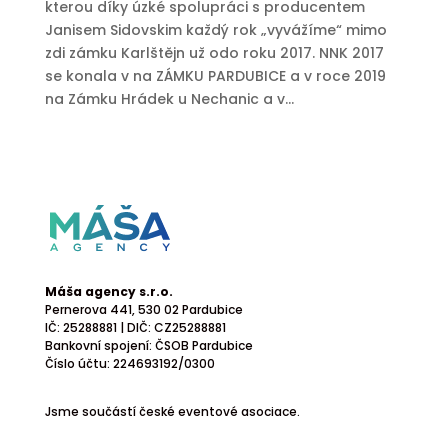
kterou díky úzké spolupráci s producentem
Janisem Sidovskim každý rok „vyvážíme“ mimo
zdi zámku Karlštějn už odo roku 2017. NNK 2017
se konala v na ZÁMKU PARDUBICE a v roce 2019
na Zámku Hrádek u Nechanic a v...
Máša agency s.r.o.
Pernerova 441
, 530 02 Pardubice
IČ: 25288881 | DIČ: CZ25288881
Bankovní spojení: ČSOB Pardubice
Číslo účtu: 224693192/0300
Jsme součástí české eventové asociace.