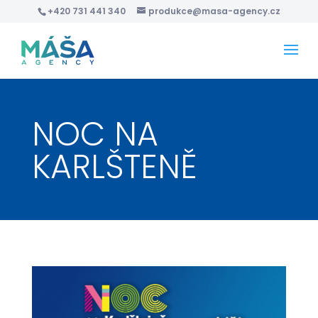
+420 731 441 340
produkce@masa-agency.cz
NOC NA
KARLŠTENĚ