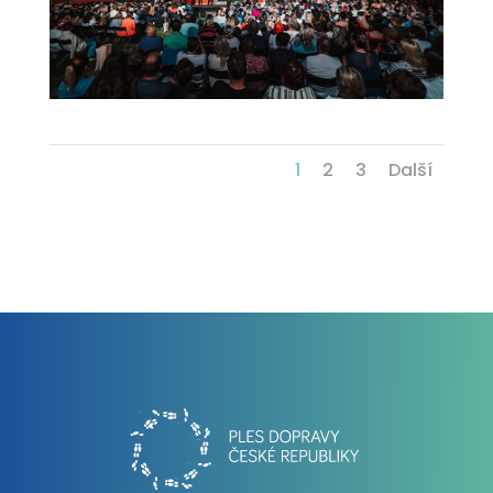
1
2
3
Další