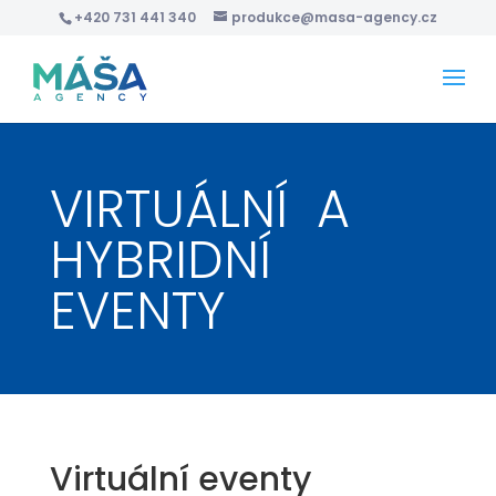
+420 731 441 340
produkce@masa-agency.cz
VIRTUÁLNÍ A
HYBRIDNÍ
EVENTY
Virtuální eventy