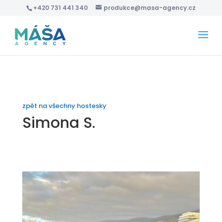
+420 731 441 340
produkce@masa-agency.cz
zpět na všechny hostesky
Simona S.